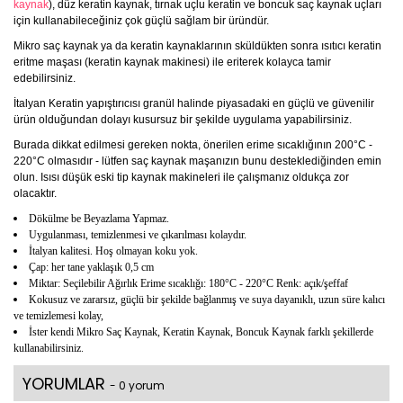
kaynak
), düz keratin kaynak, tırnak uçlu keratin ve boncuk saç kaynak uçları
için kullanabileceğiniz çok güçlü sağlam bir üründür.
Mikro saç kaynak ya da keratin kaynaklarının sküldükten sonra ısıtıcı keratin
eritme maşası (keratin kaynak makinesi) ile eriterek kolayca tamir
edebilirsiniz.
İtalyan Keratin yapıştırıcısı granül halinde piyasadaki en güçlü ve güvenilir
ürün olduğundan dolayı kusursuz bir şekilde uygulama yapabilirsiniz.
Burada dikkat edilmesi gereken nokta, önerilen erime sıcaklığının 200°C -
220°C olmasıdır - lütfen saç kaynak maşanızın bunu desteklediğinden emin
olun. Isısı düşük eski tip kaynak makineleri ile çalışmanız oldukça zor
olacaktır.
Dökülme be Beyazlama Yapmaz.
Uygulanması, temizlenmesi ve çıkarılması kolaydır.
İtalyan kalitesi. Hoş olmayan koku yok.
Çap: her tane yaklaşık 0,5 cm
Miktar: Seçilebilir Ağırlık Erime sıcaklığı: 180°C - 220°C Renk: açık/şeffaf
Kokusuz ve zararsız, güçlü bir şekilde bağlanmış ve suya dayanıklı, uzun süre kalıcı
ve temizlemesi kolay,
İster kendi Mikro Saç Kaynak, Keratin Kaynak, Boncuk Kaynak farklı şekillerde
kullanabilirsiniz.
YORUMLAR
- 0 yorum