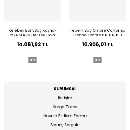
Kelebek Bant Saç Kaynak
Tepelik Saç Ombre California
#7A SLAVIC ASH BROWN
Blonde Ombre 6A-8A-613
Doğal Gerçek Saç
14.081,92 TL
10.906,01 TL
YENİ
YENİ
KURUMSAL
İletişim
Kargo Takibi
Havale Bildirim Formu
Sipariş Sorgula