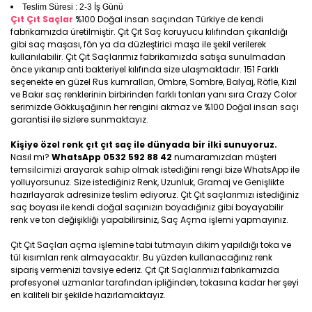
Teslim Süresi : 2-3 İş Günü
Çıt Çıt Saçlar
%100 Doğal insan saçından Türkiye de kendi
fabrikamızda üretilmiştir. Çıt Çıt Saç koruyucu kılıfından çıkarıldığı
gibi saç maşası, fön ya da düzleştirici maşa ile şekil verilerek
kullanılabilir. Çıt Çıt Saçlarımız fabrikamızda satışa sunulmadan
önce yıkanıp anti bakteriyel kılıfında size ulaşmaktadır. 151 Farklı
seçenekte en güzel Rus kumralları, Ombre, Sombre, Balyaj, Röfle, Kızıl
ve Bakır saç renklerinin birbirinden farklı tonları yanı sıra Crazy Color
serimizde Gökkuşağının her rengini akmaz ve %100 Doğal insan saçı
garantisi ile sizlere sunmaktayız.
Kişiye özel renk çıt çıt saç ile dünyada bir ilki sunuyoruz.
Nasıl mı?
WhatsApp 0532 592 88 42
numaramızdan müşteri
temsilcimizi arayarak sahip olmak istediğini rengi bize WhatsApp ile
yolluyorsunuz. Size istediğiniz Renk, Uzunluk, Gramaj ve Genişlikte
hazırlayarak adresinize teslim ediyoruz. Çıt Çıt saçlarımızı istediğiniz
saç boyası ile kendi doğal saçınızın boyadığınız gibi boyayabilir
renk ve ton değişikliği yapabilirsiniz, Saç Açma işlemi yapmayınız.
Çıt Çıt Saçları açma işlemine tabi tutmayın dikim yapıldığı toka ve
tül kısımları renk almayacaktır. Bu yüzden kullanacağınız renk
sipariş vermenizi tavsiye ederiz. Çıt Çıt Saçlarımızı fabrikamızda
profesyonel uzmanlar tarafından ipliğinden, tokasına kadar her şeyi
en kaliteli bir şekilde hazırlamaktayız.