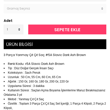
Adet
SEPETE EKLE
ÜRÜN BİLGİSİ
3 Parça Yarımay Çıt Çıt Saç #5A Slavic Dark Ash Brown
Renk Kodu:
5A Slavic Dark Ash Brown
#
Tip : Düz Doğal Gerçek İnsan Saçı
Koleksiyon : Sach Peruk
Uzunluk : 50 Cm, 55 Cm, 60 Cm, 65 Cm
Ağırlık : 150 Gr, 160 Gr, 180 Gr, 200 Gr, 220 Gr
Uygulama Süresi : 3 dakika
Kullanım Süresi : Saçları Açma Boyama İşlemlerine Maruz Bırakmazsanız
Ortalama 3 yıl
Metod : Yarımay Çıt Çıt Saç
Özellik : Toplam 3 Parça Çıt Çıt Saç Set İçeriği; 1 Parça 4 Klipsli, 2 Parça 2
Klipsli,