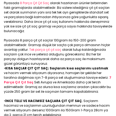
Piyasada
8 Parça Çıt Çıt Saç
olarak hazırlanan ürünler birbirinden
faklı gramajlarda olabilmektedir. Biz sizlere istediğiniz çıt çıt saçları
set olarak sunmanın yanı sıra tek tek ayrı genişliklerde standart set
ve parçalara bağlı kalmadan ihtiyacınıza göre yoğunlukta sipariş
verebilirsiniz. Daha önce çıt çıt saç kullanımı hakkında deneyiminiz
yok ise size çıt çıt saç gramajı ve parça sayısı hakkında tavsiyelerde
bulunacağız.
Piyasada 8 parça çıt çıt saçlar 130gram ila 150-200 gram
olabilmektedir. Gramajı düşük bir saçta çok parça olmasının hiçbir
avantajı yoktur.
Tek parça çıt çıt saç
olarak tutup kaldırdığınızda
saçların çok ince ve yetersiz olduğunu göreceksiniz. Biz her bir
parçayı dolgun hazırlayarak daha az parça saç ile maksimum
güzel görüntüyü sunuyoruz.
•
KISA SAÇLAR ÇIT ÇIT SAÇ; Saçlarım kısa saçlarımı uzatmak
ve hacim vermek istiyorum diyorsanız; homojen bir şekilde her
tarafına dağılması için 7-8 parça set oluşturmanızı tavsiye ederiz.
7
Parça Çıt Çıt Saç
Seti Avrupa ve Amerikada daha çok tercih
edilmektedir. Gramaj az olursa kısa saçlarınız aradan çıkacaktır bu
yüzde 250 gram bir set ile saçınızın tamamı kapatabilirsiniz.
•
İNCE TELLİ VE HACİMSİZ SAÇLARA ÇIT ÇIT SAÇ
; Saçlarım
hacimsiz ve saçlarımın uzunluğundan memnun ve sadece hacim
vermek istiyorum derseniz 100Gram ila 150Gram 1-Parça 28cm ya
da 2. parça 21 cm tercih edebilirsiniz.