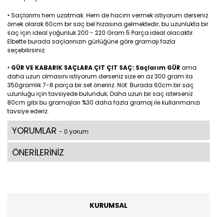
• Saçlarımı hem uzatmak. Hem de hacim vermek istiyorum derseniz
örnek olarak 60cm bir saç bel hizasına gelmektedir; bu uzunlukta bir
saç için ideal yoğunluk 200 - 220 Gram 5 Parça ideal olacaktır.
Elbette burada saçlarınızın gürlüğüne göre gramajı fazla
seçebilirsiniz.
•
GÜR VE KABARIK SAÇLARA ÇIT ÇIT SAÇ: Saçlarım GÜR
ama
daha uzun olmasını istiyorum derseniz size en az 300 gram ila
350gramlık 7-8 parça bir set öneririz. Not: Burada 60cm bir saç
uzunluğu için tavsiyede bulunduk; Daha uzun bir saç isterseniz
80cm gibi bu gramajları %30 daha fazla gramaj ile kullanmanızı
tavsiye ederiz.
YORUMLAR
- 0 yorum
ÖNERİLERİNİZ
KURUMSAL