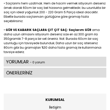
• Saçlarımı hem uzatmak. Hem de hacim vermek istiyorum derseniz
örnek olarak 60cm bir saç bel hizasına gelmektedir; bu uzunlukta bir
saç için ideal yoğunluk 200 - 220 Gram 5 Parça ideal olacaktır.
Elbette burada saçlarınızın gürlüğüne göre gramajı fazla
seçebilirsiniz.
•
GÜR VE KABARIK SAÇLARA ÇIT ÇIT SAÇ: Saçlarım GÜR
ama
daha uzun olmasını istiyorum derseniz size en az 300 gram ila
350gramlık 7-8 parça bir set öneririz. Not: Burada 60cm bir saç
uzunluğu için tavsiyede bulunduk; Daha uzun bir saç isterseniz
80cm gibi bu gramajları %30 daha fazla gramaj ile kullanmanızı
tavsiye ederiz.
YORUMLAR
- 0 yorum
ÖNERİLERİNİZ
KURUMSAL
İletişim