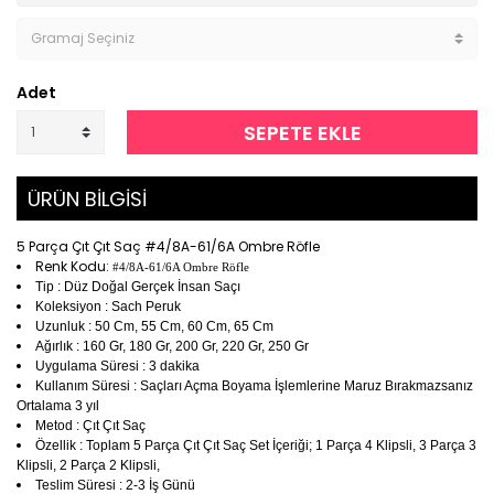
Adet
SEPETE EKLE
ÜRÜN BİLGİSİ
5 Parça Çıt Çıt Saç #4/8A-61/6A Ombre Röfle
Renk Kodu:
#4/8A-61/6A Ombre Röfle
Tip : Düz Doğal Gerçek İnsan Saçı
Koleksiyon : Sach Peruk
Uzunluk : 50 Cm, 55 Cm, 60 Cm, 65 Cm
Ağırlık : 160 Gr, 180 Gr, 200 Gr, 220 Gr, 250 Gr
Uygulama Süresi : 3 dakika
Kullanım Süresi : Saçları Açma Boyama İşlemlerine Maruz Bırakmazsanız
Ortalama 3 yıl
Metod : Çıt Çıt Saç
Özellik : Toplam 5 Parça Çıt Çıt Saç Set İçeriği; 1 Parça 4 Klipsli, 3 Parça 3
Klipsli, 2 Parça 2 Klipsli,
Teslim Süresi : 2-3 İş Günü