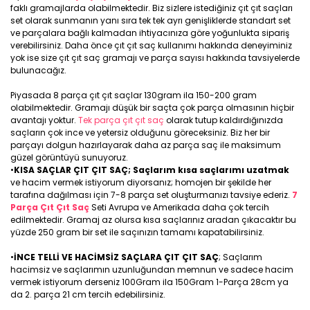
faklı gramajlarda olabilmektedir. Biz sizlere istediğiniz çıt çıt saçları
set olarak sunmanın yanı sıra tek tek ayrı genişliklerde standart set
ve parçalara bağlı kalmadan ihtiyacınıza göre yoğunlukta sipariş
verebilirsiniz. Daha önce çıt çıt saç kullanımı hakkında deneyiminiz
yok ise size çıt çıt saç gramajı ve parça sayısı hakkında tavsiyelerde
bulunacağız.
Piyasada 8 parça çıt çıt saçlar 130gram ila 150-200 gram
olabilmektedir. Gramajı düşük bir saçta çok parça olmasının hiçbir
avantajı yoktur.
Tek parça çıt çıt saç
olarak tutup kaldırdığınızda
saçların çok ince ve yetersiz olduğunu göreceksiniz. Biz her bir
parçayı dolgun hazırlayarak daha az parça saç ile maksimum
güzel görüntüyü sunuyoruz.
•
KISA SAÇLAR ÇIT ÇIT SAÇ; Saçlarım kısa saçlarımı uzatmak
ve hacim vermek istiyorum diyorsanız; homojen bir şekilde her
tarafına dağılması için 7-8 parça set oluşturmanızı tavsiye ederiz.
7
Parça Çıt Çıt Saç
Seti Avrupa ve Amerikada daha çok tercih
edilmektedir. Gramaj az olursa kısa saçlarınız aradan çıkacaktır bu
yüzde 250 gram bir set ile saçınızın tamamı kapatabilirsiniz.
•
İNCE TELLİ VE HACİMSİZ SAÇLARA ÇIT ÇIT SAÇ
; Saçlarım
hacimsiz ve saçlarımın uzunluğundan memnun ve sadece hacim
vermek istiyorum derseniz 100Gram ila 150Gram 1-Parça 28cm ya
da 2. parça 21 cm tercih edebilirsiniz.