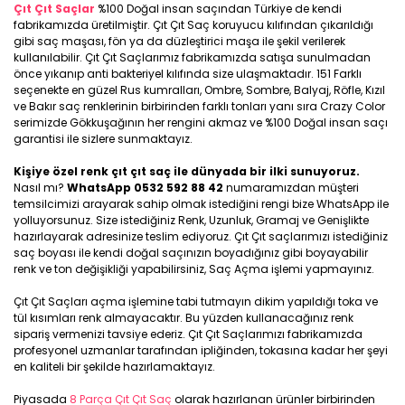
Çıt Çıt Saçlar
%100 Doğal insan saçından Türkiye de kendi
fabrikamızda üretilmiştir. Çıt Çıt Saç koruyucu kılıfından çıkarıldığı
gibi saç maşası, fön ya da düzleştirici maşa ile şekil verilerek
kullanılabilir. Çıt Çıt Saçlarımız fabrikamızda satışa sunulmadan
önce yıkanıp anti bakteriyel kılıfında size ulaşmaktadır. 151 Farklı
seçenekte en güzel Rus kumralları, Ombre, Sombre, Balyaj, Röfle, Kızıl
ve Bakır saç renklerinin birbirinden farklı tonları yanı sıra Crazy Color
serimizde Gökkuşağının her rengini akmaz ve %100 Doğal insan saçı
garantisi ile sizlere sunmaktayız.
Kişiye özel renk çıt çıt saç ile dünyada bir ilki sunuyoruz.
Nasıl mı?
WhatsApp 0532 592 88 42
numaramızdan müşteri
temsilcimizi arayarak sahip olmak istediğini rengi bize WhatsApp ile
yolluyorsunuz. Size istediğiniz Renk, Uzunluk, Gramaj ve Genişlikte
hazırlayarak adresinize teslim ediyoruz. Çıt Çıt saçlarımızı istediğiniz
saç boyası ile kendi doğal saçınızın boyadığınız gibi boyayabilir
renk ve ton değişikliği yapabilirsiniz, Saç Açma işlemi yapmayınız.
Çıt Çıt Saçları açma işlemine tabi tutmayın dikim yapıldığı toka ve
tül kısımları renk almayacaktır. Bu yüzden kullanacağınız renk
sipariş vermenizi tavsiye ederiz. Çıt Çıt Saçlarımızı fabrikamızda
profesyonel uzmanlar tarafından ipliğinden, tokasına kadar her şeyi
en kaliteli bir şekilde hazırlamaktayız.
Piyasada
8 Parça Çıt Çıt Saç
olarak hazırlanan ürünler birbirinden