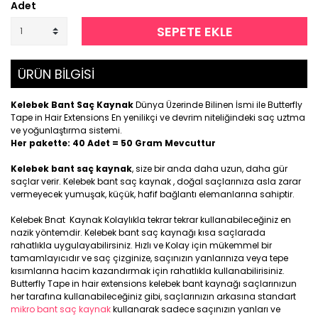
Adet
SEPETE EKLE
ÜRÜN BİLGİSİ
Kelebek Bant Saç Kaynak
Dünya Üzerinde Bilinen İsmi ile Butterfly
Tape in Hair Extensions En yenilikçi ve devrim niteliğindeki saç uztma
ve yoğunlaştırma sistemi.
Her pakette: 40 Adet = 50 Gram Mevcuttur
Kelebek bant saç kaynak
, size bir anda daha uzun, daha gür
saçlar verir. Kelebek bant saç kaynak , doğal saçlarınıza asla zarar
vermeyecek yumuşak, küçük, hafif bağlantı elemanlarına sahiptir.
Kelebek Bnat Kaynak Kolaylıkla tekrar tekrar kullanabileceğiniz en
nazik yöntemdir. Kelebek bant saç kaynağı kısa saçlarada
rahatlıkla uygulayabilirsiniz. Hızlı ve Kolay için mükemmel bir
tamamlayıcıdır ve saç çizginize, saçınızın yanlarınıza veya tepe
kısımlarına hacim kazandırmak için rahatlıkla kullanabilirisiniz.
Butterfly Tape in hair extensions kelebek bant kaynağı saçlarınızun
her tarafına kullanabileceğiniz gibi, saçlarınızın arkasına standart
mikro bant saç kaynak
kullanarak sadece saçınızın yanları ve