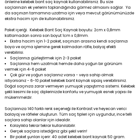
önlerine kelebek bant saç kaynak kullanabilirisniz. Bu size
saçlarınızın ek yerlerini toplandığında görmez olmasını sağlar. Ya
da saçınızın tamamına uzatma için veya mevcut görünümünüzde
ekstra hacim için de kullanabilirsiniz.
Paket içeriği. Kelebek Bant Saç Kaynak boyutu: 2cm x 0,8mm
katlamadan sonra son boyut 1cm x 0,8mm.
Ekstra hacim için 1-2 paket, saçınızın arasına kendi saçlarınızı
boya ve açma işlemine gerek kalmadan röfle, balyaj efekti
verebilirisi.
Saçlarınızı gürleştirmek için 2-3 paket
Saçlarınızı hem uzatmak hemde daha yoğun bir görünüm
vermek için 4-6 paket
Çok gür ve yoğun saçlarınız varsa - veya sahip olmak
istiyorsanız - 6-10 paket kelebek bant kaynak sipaiş verebilirsiniz.
Doğal saçınıza zarar vermeyen yumuşak yapıştırma sistemi. Kelebek
şekli kesimi ile saç diplerinizde konforlu ve yumuşak esnek yapısı ile
mükemmeldir.
Saçlarınıza 140 farklı renk seçeneği ile Kontrast ve heyecan verici
balayaj ve röfleler oluşturun. Tüm saç tipleri için uygundur, ince telli
saçlara sahip olanlar için idealdir.
Kolaylıkla tekrar tekrar kullanılabilir.
Gerçek saçlara istediğiniz gibi şekil verin!
Bir paket şunları içerir: 40 adet kelebek bant kaynak 50 gram.