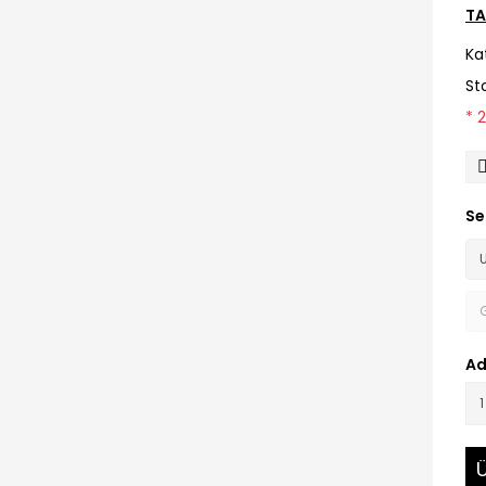
TA
Ka
St
* 
Se
Ad
Ü