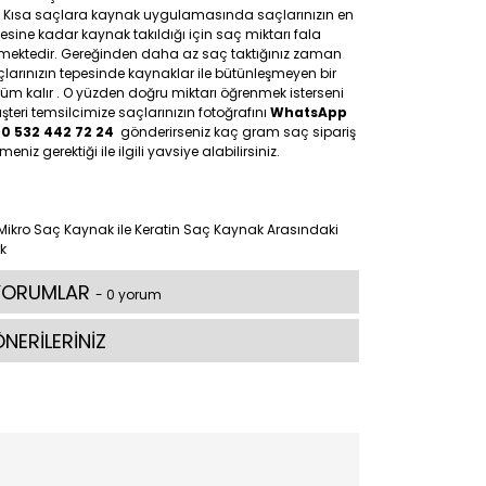
: Kısa saçlara kaynak uygulamasında saçlarınızın en
esine kadar kaynak takıldığı için saç miktarı fala
tmektedir. Gereğinden daha az saç taktığınız zaman
larınızın tepesinde kaynaklar ile bütünleşmeyen bir
üm kalır . O yüzden doğru miktarı öğrenmek isterseni
teri temsilcimize saçlarınızın fotoğrafını
WhatsApp
90 532 442 72 24
gönderirseniz kaç gram saç sipariş
meniz gerektiği ile ilgili yavsiye alabilirsiniz.
YORUMLAR
- 0 yorum
NERİLERİNİZ