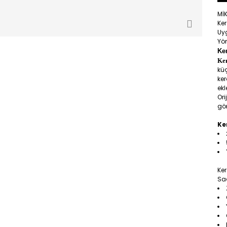
Mİ
Ke
Uy
Yön
Ke
Ke
küç
ker
ek
Ori
gör
Ke
Ker
Saç