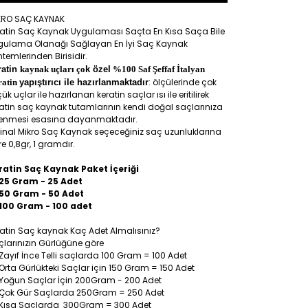
KRO SAÇ KAYNAK
ratin Saç Kaynak Uygulaması Saçta En Kısa Saça Bile
gulama Olanağı Sağlayan En İyi Saç Kaynak
temlerinden Birisidir.
ratin
kaynak uçları ço
k özel
%100 Saf Şeffaf İtalyan
: ölçülerinde çok
ratin
yapıştırıcı ile hazırlanmaktadır
ük uçlar ile hazırlanan keratin saçlar ısı ile eritilirek
atin saç kaynak tutamlarının kendi doğal saçlarınıza
lenmesi esasına dayanmaktadır.
jinal Mikro Saç Kaynak seçeceğiniz saç uzunluklarına
e 0,8gr, 1 gramdır.
ratin Saç Kaynak Paket İçeriği
25 Gram - 25 Adet
50 Gram - 50 Adet
100 Gram - 100 adet
atin Saç kaynak Kaç Adet Almalısınız?
larınızın Gürlüğüne göre
Zayıf İnce Telli saçlarda 100 Gram = 100 Adet
Orta Gürlükteki Saçlar için 150 Gram = 150 Adet
Yoğun Saçlar İçin 200Gram - 200 Adet
Çok Gür Saçlarda 250Gram = 250 Adet
Kısa Saçlarda 300Gram = 300 Adet