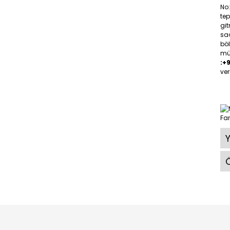
No
tep
gi
saç
böl
müş
:+
ver
Ö