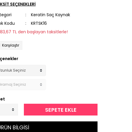
KSİT SEÇENEKLERİ
tegori
Keratin Saç Kaynak
ok Kodu
KRTSK16
283,67 TL den başlayan taksitlerle!
Karşılaştır
çenekler
et
SEPETE EKLE
RÜN BİLGİSİ