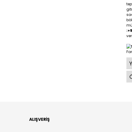
tep
gi
saç
böl
müş
:+
ver
Ö
ALIŞVERİŞ