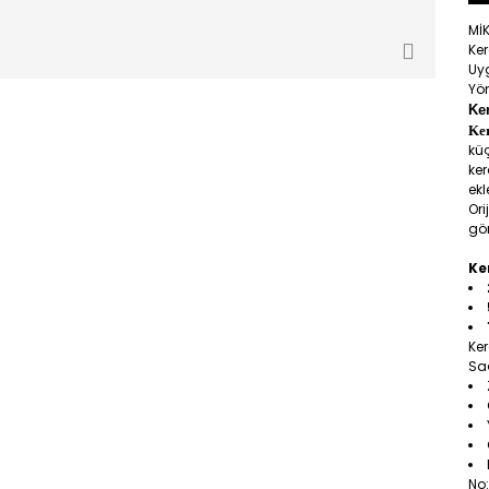
Mİ
Ke
Uy
Yön
Ke
Ke
küç
ker
ek
Ori
gör
Ke
Ker
Saç
No