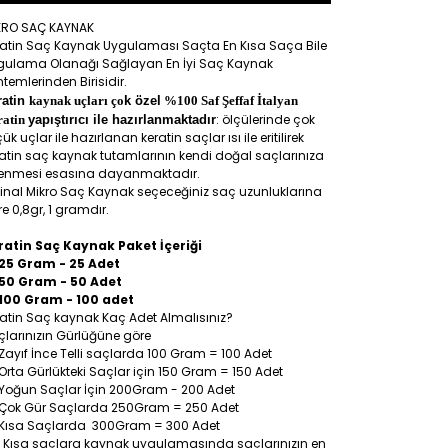
KRO SAÇ KAYNAK
ratin Saç Kaynak Uygulaması Saçta En Kısa Saça Bile
gulama Olanağı Sağlayan En İyi Saç Kaynak
temlerinden Birisidir.
ratin
kaynak uçları ço
k özel
%100 Saf Şeffaf İtalyan
: ölçülerinde çok
ratin
yapıştırıcı ile hazırlanmaktadır
ük uçlar ile hazırlanan keratin saçlar ısı ile eritilirek
atin saç kaynak tutamlarının kendi doğal saçlarınıza
lenmesi esasına dayanmaktadır.
jinal Mikro Saç Kaynak seçeceğiniz saç uzunluklarına
e 0,8gr, 1 gramdır.
ratin Saç Kaynak Paket İçeriği
25 Gram - 25 Adet
50 Gram - 50 Adet
100 Gram - 100 adet
atin Saç kaynak Kaç Adet Almalısınız?
larınızın Gürlüğüne göre
Zayıf İnce Telli saçlarda 100 Gram = 100 Adet
Orta Gürlükteki Saçlar için 150 Gram = 150 Adet
Yoğun Saçlar İçin 200Gram - 200 Adet
Çok Gür Saçlarda 250Gram = 250 Adet
Kısa Saçlarda 300Gram = 300 Adet
: Kısa saçlara kaynak uygulamasında saçlarınızın en