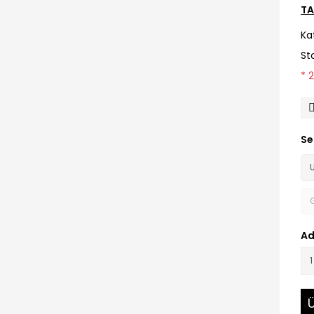
TA
Ka
St
* 
Se
Ad
Ü