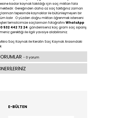
esine kadar kaynak takıldığı için saç miktarı fala
tmektedir. Gereğinden daha az saç taktığınız zaman
larınızın tepesinde kaynaklar ile bütünleşmeyen bir
üm kalır . O yüzden doğru miktarı öğrenmek isterseni
teri temsilcimize saçlarınızın fotoğrafını
WhatsApp
90 532 442 72 24
gönderirseniz kaç gram saç sipariş
meniz gerektiği ile ilgili yavsiye alabilirsiniz.
YORUMLAR
- 0 yorum
NERİLERİNİZ
E-BÜLTEN