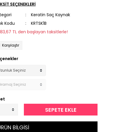
KSİT SEÇENEKLERİ
tegori
Keratin Saç Kaynak
ok Kodu
KRTSK1B
283,67 TL den başlayan taksitlerle!
Karşılaştır
çenekler
et
SEPETE EKLE
RÜN BİLGİSİ