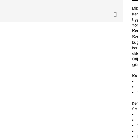
Mİ
Ke
Uy
Yön
Ke
Ke
küç
ker
ek
Ori
gör
Ke
Ker
Saç