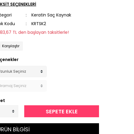
KSİT SEÇENEKLERİ
tegori
Keratin Saç Kaynak
ok Kodu
KRTSK2
283,67 TL den başlayan taksitlerle!
Karşılaştır
çenekler
et
SEPETE EKLE
RÜN BİLGİSİ