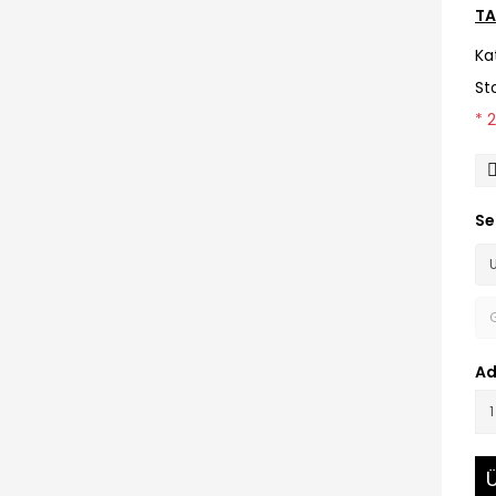
TA
Ka
St
* 
Se
Ad
Ü