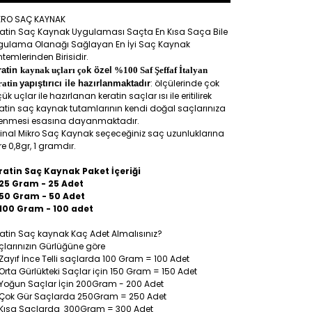
KRO SAÇ KAYNAK
ratin Saç Kaynak Uygulaması Saçta En Kısa Saça Bile
gulama Olanağı Sağlayan En İyi Saç Kaynak
temlerinden Birisidir.
ratin
kaynak uçları ço
k özel
%100 Saf Şeffaf İtalyan
: ölçülerinde çok
ratin
yapıştırıcı ile hazırlanmaktadır
ük uçlar ile hazırlanan keratin saçlar ısı ile eritilirek
atin saç kaynak tutamlarının kendi doğal saçlarınıza
lenmesi esasına dayanmaktadır.
jinal Mikro Saç Kaynak seçeceğiniz saç uzunluklarına
e 0,8gr, 1 gramdır.
ratin Saç Kaynak Paket İçeriği
25 Gram - 25 Adet
50 Gram - 50 Adet
100 Gram - 100 adet
atin Saç kaynak Kaç Adet Almalısınız?
larınızın Gürlüğüne göre
Zayıf İnce Telli saçlarda 100 Gram = 100 Adet
Orta Gürlükteki Saçlar için 150 Gram = 150 Adet
Yoğun Saçlar İçin 200Gram - 200 Adet
Çok Gür Saçlarda 250Gram = 250 Adet
Kısa Saçlarda 300Gram = 300 Adet