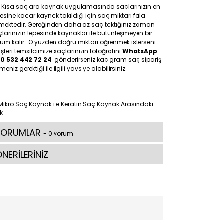
: Kısa saçlara kaynak uygulamasında saçlarınızın en
esine kadar kaynak takıldığı için saç miktarı fala
tmektedir. Gereğinden daha az saç taktığınız zaman
larınızın tepesinde kaynaklar ile bütünleşmeyen bir
üm kalır . O yüzden doğru miktarı öğrenmek isterseni
teri temsilcimize saçlarınızın fotoğrafını
WhatsApp
90 532 442 72 24
gönderirseniz kaç gram saç sipariş
meniz gerektiği ile ilgili yavsiye alabilirsiniz.
YORUMLAR
- 0 yorum
NERİLERİNİZ