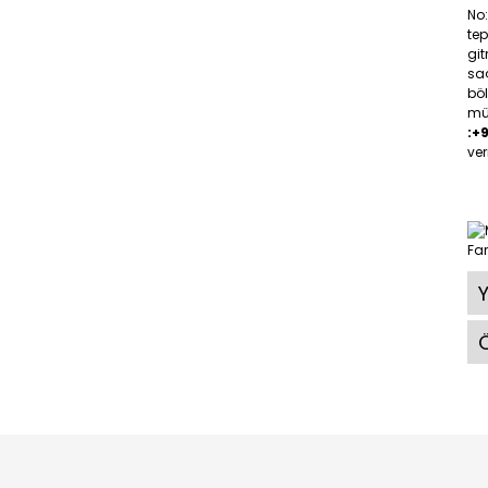
No
tep
gi
saç
böl
müş
:+
ver
Ö