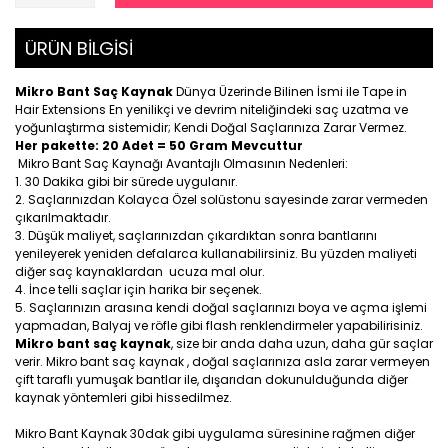
ÜRÜN BİLGİSİ
Mikro Bant Saç Kaynak
Dünya Üzerinde Bilinen İsmi ile Tape in
Hair Extensions En yenilikçi ve devrim niteliğindeki saç uzatma ve
yoğunlaştırma sistemidir; Kendi Doğal Saçlarınıza Zarar Vermez.
Her pakette: 20 Adet = 50 Gram Mevcuttur
Mikro Bant Saç Kaynağı Avantajlı Olmasının Nedenleri:
30 Dakika gibi bir sürede uygulanır.
Saçlarınızdan Kolayca Özel solüstonu sayesinde zarar vermeden
çıkarılmaktadır.
Düşük maliyet, saçlarınızdan çıkardıktan sonra bantlarını
yenileyerek yeniden defalarca kullanabilirsiniz. Bu yüzden maliyeti
diğer saç kaynaklardan ucuza mal olur.
İnce telli saçlar için harika bir seçenek.
Saçlarınızın arasına kendi doğal saçlarınızı boya ve açma işlemi
yapmadan, Balyaj ve röfle gibi flash renklendirmeler yapabilirisiniz.
Mikro bant saç kaynak
, size bir anda daha uzun, daha gür saçlar
verir. Mikro bant saç kaynak , doğal saçlarınıza asla zarar vermeyen
çift taraflı yumuşak bantlar ile, dışarıdan dokunulduğunda diğer
kaynak yöntemleri gibi hissedilmez.
Mikro Bant Kaynak 30dak gibi uygulama süresinine rağmen diğer