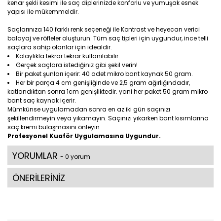
kenar şekli kesimi ile saç diplerinizde konforlu ve yumuşak esnek
yapısı ile mükemmeldir.
Saçlarınıza 140 farklı renk seçeneği ile Kontrast ve heyecan verici
balayaj ve röfleler oluşturun. Tüm saç tipleri için uygundur, ince telli
saçlara sahip olanlar için idealdir.
Kolaylıkla tekrar tekrar kullanılabilir.
Gerçek saçlara istediğiniz gibi şekil verin!
Bir paket şunları içerir: 40 adet mikro bant kaynak 50 gram.
Her bir parça 4 cm genişliğinde ve 2,5 gram ağırlığındadır,
katlandıktan sonra 1cm genişliktedir. yani her paket 50 gram mikro
bant saç kaynak içerir.
Mümkünse uygulamadan sonra en az iki gün saçınızı
şekillendirmeyin veya yıkamayın. Saçınızı yıkarken bant kısımlarına
saç kremi bulaşmasını önleyin.
Profesyonel Kuaför Uygulamasına Uygundur.
YORUMLAR
- 0 yorum
ÖNERİLERİNİZ