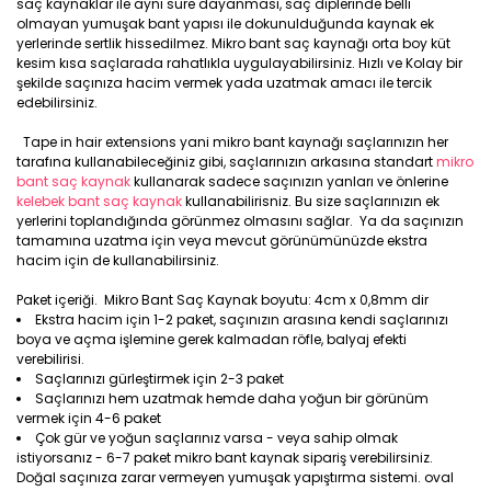
saç kaynaklar ile aynı süre dayanması, saç diplerinde belli
olmayan yumuşak bant yapısı ile dokunulduğunda kaynak ek
yerlerinde sertlik hissedilmez. Mikro bant saç kaynağı orta boy küt
kesim kısa saçlarada rahatlıkla uygulayabilirsiniz. Hızlı ve Kolay bir
şekilde saçınıza hacim vermek yada uzatmak amacı ile tercik
edebilirsiniz.
Tape in hair extensions yani mikro bant kaynağı saçlarınızın her
tarafına kullanabileceğiniz gibi, saçlarınızın arkasına standart
mikro
bant saç kaynak
kullanarak sadece saçınızın yanları ve önlerine
kelebek bant saç kaynak
kullanabilirisniz. Bu size saçlarınızın ek
yerlerini toplandığında görünmez olmasını sağlar. Ya da saçınızın
tamamına uzatma için veya mevcut görünümünüzde ekstra
hacim için de kullanabilirsiniz.
Paket içeriği. Mikro Bant Saç Kaynak boyutu: 4cm x 0,8mm dir
Ekstra hacim için 1-2 paket, saçınızın arasına kendi saçlarınızı
boya ve açma işlemine gerek kalmadan röfle, balyaj efekti
verebilirisi.
Saçlarınızı gürleştirmek için 2-3 paket
Saçlarınızı hem uzatmak hemde daha yoğun bir görünüm
vermek için 4-6 paket
Çok gür ve yoğun saçlarınız varsa - veya sahip olmak
istiyorsanız - 6-7 paket mikro bant kaynak sipariş verebilirsiniz.
Doğal saçınıza zarar vermeyen yumuşak yapıştırma sistemi. oval