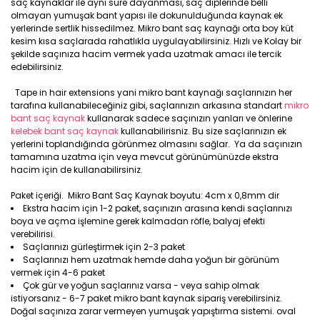
saç kaynaklar ile aynı süre dayanması, saç diplerinde belli
olmayan yumuşak bant yapısı ile dokunulduğunda kaynak ek
yerlerinde sertlik hissedilmez. Mikro bant saç kaynağı orta boy küt
kesim kısa saçlarada rahatlıkla uygulayabilirsiniz. Hızlı ve Kolay bir
şekilde saçınıza hacim vermek yada uzatmak amacı ile tercik
edebilirsiniz.
Tape in hair extensions yani mikro bant kaynağı saçlarınızın her
tarafına kullanabileceğiniz gibi, saçlarınızın arkasına standart
mikro
bant saç kaynak
kullanarak sadece saçınızın yanları ve önlerine
kelebek bant saç kaynak
kullanabilirisniz. Bu size saçlarınızın ek
yerlerini toplandığında görünmez olmasını sağlar. Ya da saçınızın
tamamına uzatma için veya mevcut görünümünüzde ekstra
hacim için de kullanabilirsiniz.
Paket içeriği. Mikro Bant Saç Kaynak boyutu: 4cm x 0,8mm dir
Ekstra hacim için 1-2 paket, saçınızın arasına kendi saçlarınızı
boya ve açma işlemine gerek kalmadan röfle, balyaj efekti
verebilirisi.
Saçlarınızı gürleştirmek için 2-3 paket
Saçlarınızı hem uzatmak hemde daha yoğun bir görünüm
vermek için 4-6 paket
Çok gür ve yoğun saçlarınız varsa - veya sahip olmak
istiyorsanız - 6-7 paket mikro bant kaynak sipariş verebilirsiniz.
Doğal saçınıza zarar vermeyen yumuşak yapıştırma sistemi. oval