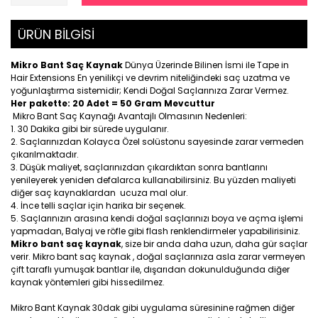
ÜRÜN BİLGİSİ
Mikro Bant Saç Kaynak
Dünya Üzerinde Bilinen İsmi ile Tape in
Hair Extensions En yenilikçi ve devrim niteliğindeki saç uzatma ve
yoğunlaştırma sistemidir; Kendi Doğal Saçlarınıza Zarar Vermez.
Her pakette: 20 Adet = 50 Gram Mevcuttur
Mikro Bant Saç Kaynağı Avantajlı Olmasının Nedenleri:
30 Dakika gibi bir sürede uygulanır.
Saçlarınızdan Kolayca Özel solüstonu sayesinde zarar vermeden
çıkarılmaktadır.
Düşük maliyet, saçlarınızdan çıkardıktan sonra bantlarını
yenileyerek yeniden defalarca kullanabilirsiniz. Bu yüzden maliyeti
diğer saç kaynaklardan ucuza mal olur.
İnce telli saçlar için harika bir seçenek.
Saçlarınızın arasına kendi doğal saçlarınızı boya ve açma işlemi
yapmadan, Balyaj ve röfle gibi flash renklendirmeler yapabilirisiniz.
Mikro bant saç kaynak
, size bir anda daha uzun, daha gür saçlar
verir. Mikro bant saç kaynak , doğal saçlarınıza asla zarar vermeyen
çift taraflı yumuşak bantlar ile, dışarıdan dokunulduğunda diğer
kaynak yöntemleri gibi hissedilmez.
Mikro Bant Kaynak 30dak gibi uygulama süresinine rağmen diğer