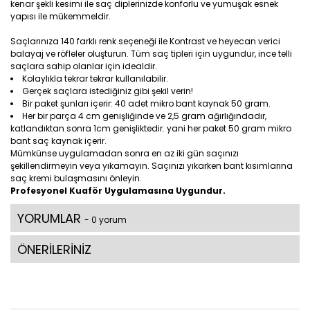
kenar şekli kesimi ile saç diplerinizde konforlu ve yumuşak esnek
yapısı ile mükemmeldir.
Saçlarınıza 140 farklı renk seçeneği ile Kontrast ve heyecan verici
balayaj ve röfleler oluşturun. Tüm saç tipleri için uygundur, ince telli
saçlara sahip olanlar için idealdir.
Kolaylıkla tekrar tekrar kullanılabilir.
Gerçek saçlara istediğiniz gibi şekil verin!
Bir paket şunları içerir: 40 adet mikro bant kaynak 50 gram.
Her bir parça 4 cm genişliğinde ve 2,5 gram ağırlığındadır,
katlandıktan sonra 1cm genişliktedir. yani her paket 50 gram mikro
bant saç kaynak içerir.
Mümkünse uygulamadan sonra en az iki gün saçınızı
şekillendirmeyin veya yıkamayın. Saçınızı yıkarken bant kısımlarına
saç kremi bulaşmasını önleyin.
Profesyonel Kuaför Uygulamasına Uygundur.
YORUMLAR
- 0 yorum
ÖNERİLERİNİZ