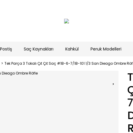
Postiş
Saç Kaynakları
Kahkül
Peruk Modelleri
Tek Parça 3 Tokalı Çıt Çıt Saç #1B-6-7/1B-101 1/3 San Dieago Ombre Röf
T
C
7
R