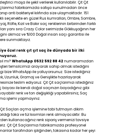
leştirici maşa ile şekil verilerek kullanılabilir. Çıt Çıt
çlarımız fabrikamızda satışa sunulmadan önce
anıp anti bakteriyel kılıfında size ulaşmaktadır. 151
klı seçenekte en güzel Rus kumralları, Ombre, Sombre,
yaj, Röfle, Kızıl ve Bakır saç renklerinin birbirinden farklı
ları yanı sıra Crazy Color serimizde Gökkuşağının her
gini akmaz ve %100 Doğal insan saçı garantisi ile
lere sunmaktayız.
iye özel renk çıt çıt saç ile dünyada bir ilki
nuyoruz.
sıl mı?
WhatsApp 0532 592 88 42
numaramızdan
teri temsilcimizi arayarak sahip olmak istediğini
gi bize WhatsApp ile yolluyorsunuz. Size istediğiniz
k, Uzunluk, Gramaj ve Genişlikte hazırlayarak
esinize teslim ediyoruz. Çıt Çıt saçlarımızı istediğiniz
 boyası ile kendi doğal saçınızın boyadığınız gibi
ayabilir renk ve ton değişikliği yapabilirsiniz, Saç
ma işlemi yapmayınız.
 Çıt Saçları açma işlemine tabi tutmayın dikim
ıldığı toka ve tül kısımları renk almayacaktır. Bu
den kullanacağınız renk sipariş vermenizi tavsiye
riz. Çıt Çıt Saçlarımızı fabrikamızda profesyonel
anlar tarafından ipliğinden, tokasına kadar her şeyi