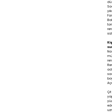
düz
Sa
yık
Far
Bal
ton
ren
siz
Kiş
su
Na
müş
ren
Ren
adr
saç
boy
Aç
Çıt
yap
yüz
ede
uzm