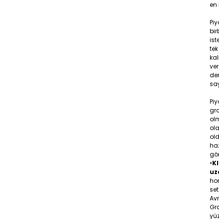
en 
Pi
bir
ist
tek
ka
ver
den
say
Piy
gr
olm
ola
old
ha
gö
•
KI
uz
hom
set
Av
Gra
yüz