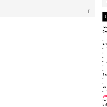
Ü
Tek
Di
Röf
Bır
Klip
Çı
ken
kıl