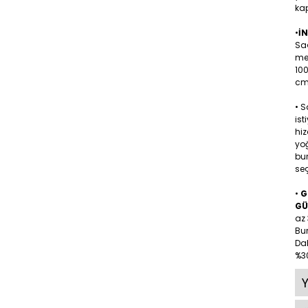
kap
•
İ
Sa
me
10
cm 
• 
ist
hiz
yoğ
bu
seç
•
G
GÜ
az 
Bu
Dah
%30