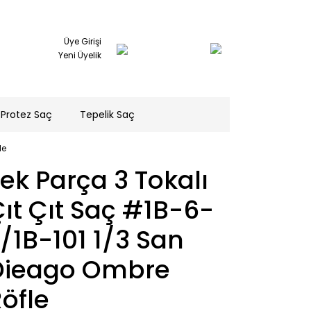
Üye Girişi
Yeni Üyelik
Protez Saç
Tepelik Saç
le
ek Parça 3 Tokalı
̧ıt Çıt Saç #1B-6-
/1B-101 1/3 San
Dieago Ombre
öfle