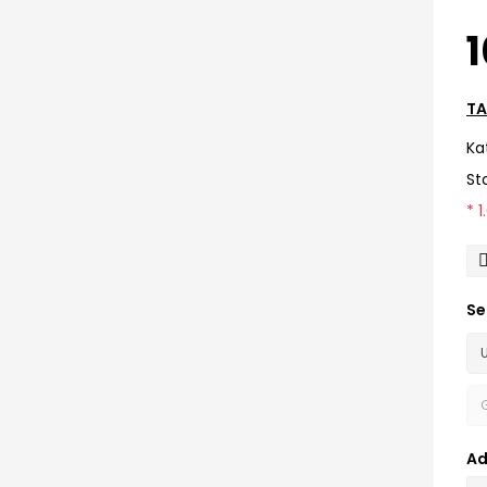
1
TA
Ka
St
* 
Se
Ad