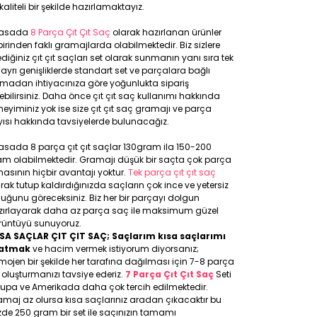
kaliteli bir şekilde hazırlamaktayız.
yasada
8 Parça Çıt Çıt Saç
olarak hazırlanan ürünler
birinden faklı gramajlarda olabilmektedir. Biz sizlere
ediğiniz çıt çıt saçları set olarak sunmanın yanı sıra tek
 ayrı genişliklerde standart set ve parçalara bağlı
lmadan ihtiyacınıza göre yoğunlukta sipariş
ebilirsiniz. Daha önce çıt çıt saç kullanımı hakkında
eyiminiz yok ise size çıt çıt saç gramajı ve parça
ısı hakkında tavsiyelerde bulunacağız.
asada 8 parça çıt çıt saçlar 130gram ila 150-200
am olabilmektedir. Gramajı düşük bir saçta çok parça
asının hiçbir avantajı yoktur.
Tek parça çıt çıt saç
rak tutup kaldırdığınızda saçların çok ince ve yetersiz
uğunu göreceksiniz. Biz her bir parçayı dolgun
zırlayarak daha az parça saç ile maksimum güzel
rüntüyü sunuyoruz.
SA SAÇLAR ÇIT ÇIT SAÇ; Saçlarım kısa saçlarımı
atmak
ve hacim vermek istiyorum diyorsanız;
ojen bir şekilde her tarafına dağılması için 7-8 parça
 oluşturmanızı tavsiye ederiz.
7 Parça Çıt Çıt Saç
Seti
rupa ve Amerikada daha çok tercih edilmektedir.
maj az olursa kısa saçlarınız aradan çıkacaktır bu
de 250 gram bir set ile saçınızın tamamı