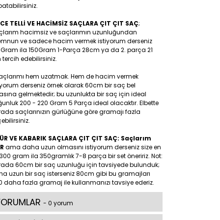
atabilirsiniz.
NCE TELLİ VE HACİMSİZ SAÇLARA ÇIT ÇIT SAÇ
;
çlarım hacimsiz ve saçlarımın uzunluğundan
mnun ve sadece hacim vermek istiyorum derseniz
0Gram ila 150Gram 1-Parça 28cm ya da 2. parça 21
tercih edebilirsiniz.
Saçlarımı hem uzatmak. Hem de hacim vermek
iyorum derseniz örnek olarak 60cm bir saç bel
asına gelmektedir; bu uzunlukta bir saç için ideal
unluk 200 - 220 Gram 5 Parça ideal olacaktır. Elbette
rada saçlarınızın gürlüğüne göre gramajı fazla
ebilirsiniz.
ÜR VE KABARIK SAÇLARA ÇIT ÇIT SAÇ: Saçlarım
R
ama daha uzun olmasını istiyorum derseniz size en
300 gram ila 350gramlık 7-8 parça bir set öneririz. Not:
rada 60cm bir saç uzunluğu için tavsiyede bulunduk;
a uzun bir saç isterseniz 80cm gibi bu gramajları
 daha fazla gramaj ile kullanmanızı tavsiye ederiz.
YORUMLAR
- 0 yorum