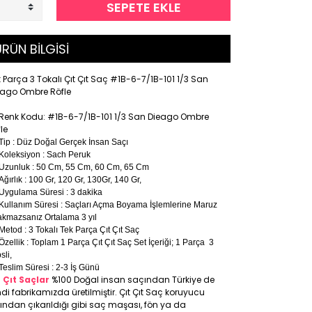
SEPETE EKLE
RÜN BİLGİSİ
 Parça 3 Tokalı Çıt Çıt Saç #1B-6-7/1B-101 1/3 San
eago Ombre Röfle
Renk Kodu: #1B-6-7/1B-101 1/3 San Dieago Ombre
le
Tip : Düz Doğal Gerçek İnsan Saçı
Koleksiyon : Sach Peruk
Uzunluk : 50 Cm, 55 Cm, 60 Cm, 65 Cm
Ağırlık : 100 Gr, 120 Gr, 130Gr, 140 Gr,
Uygulama Süresi : 3 dakika
Kullanım Süresi : Saçları Açma Boyama İşlemlerine Maruz
akmazsanız Ortalama 3 yıl
Metod : 3 Tokalı Tek Parça Çıt Çıt Saç
Özellik : Toplam 1 Parça Çıt Çıt Saç Set İçeriği; 1 Parça 3
sli,
Teslim Süresi : 2-3 İş Günü
t Çıt Saçlar
%100 Doğal insan saçından Türkiye de
di fabrikamızda üretilmiştir. Çıt Çıt Saç koruyucu
ıfından çıkarıldığı gibi saç maşası, fön ya da