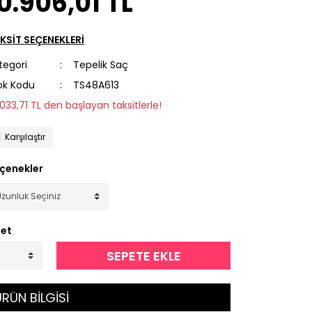
0.906,01 TL
KSİT SEÇENEKLERİ
tegori
Tepelik Saç
ok Kodu
TS48A613
1.033,71 TL den başlayan taksitlerle!
Karşılaştır
çenekler
et
SEPETE EKLE
RÜN BİLGİSİ