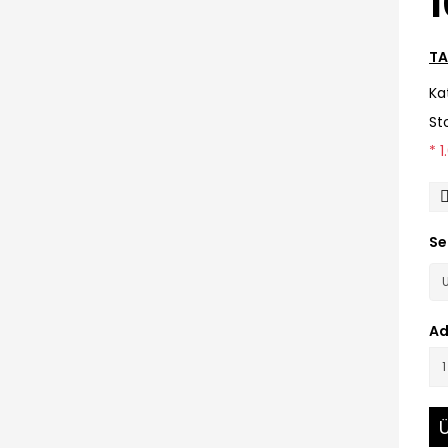
1
TA
Ka
St
* 
Se
Ad
Ü