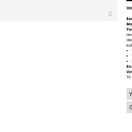
10
Re
Mo
Yo
ren
dik
kul
En
Uz
70
Ö