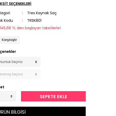
KSİT SEÇENEKLERİ
tegori
Tres Kaynak Saç
ok Kodu
TRSK801
1.145,68 TL den başlayan taksitlerle!
Karşılaştır
çenekler
et
SEPETE EKLE
RÜN BİLGİSİ