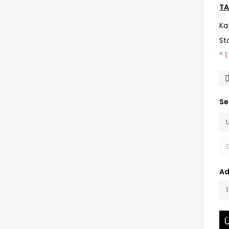
TA
Ka
St
* 
Se
Ad
Ü