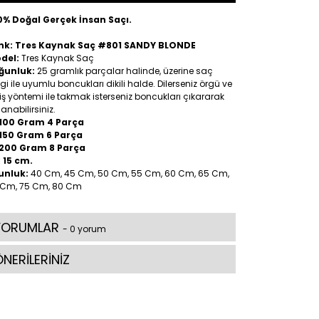
0% Doğal Gerçek İnsan Saçı.
nk: Tres Kaynak Saç #801 SANDY BLONDE
del:
Tres Kaynak Saç
ğunluk:
25 gramlık parçalar halinde, üzerine saç
gi ile uyumlu boncukları dikili halde. Dilerseniz örgü ve
iş yöntemi ile takmak isterseniz boncukları çıkararak
lanabilirsiniz.
100 Gram 4 Parça
150 Gram 6 Parça
200 Gram 8 Parça
:
15 cm.
unluk:
40 Cm, 45 Cm, 50 Cm, 55 Cm, 60 Cm, 65 Cm,
 Cm, 75 Cm, 80 Cm
YORUMLAR
- 0 yorum
NERİLERİNİZ