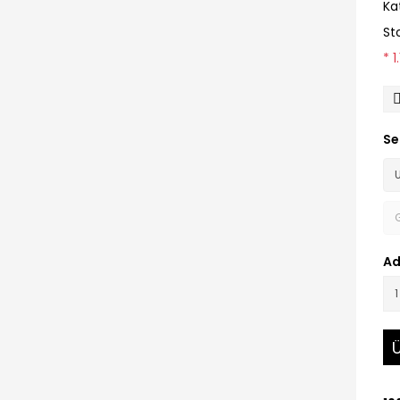
Ka
St
* 
Se
Ad
Ü