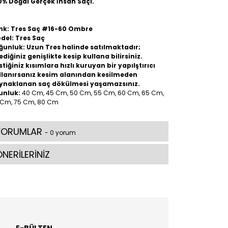
0% Doğal Gerçek İnsan Saçı.
nk: Tres Saç #16-60 Ombre
del: Tres Saç
ğunluk: Uzun Tres halinde satılmaktadır;
ediğiniz genişlikte kesip kullana bilirsiniz.
stiğiniz kısımlara hızlı kuruyan bir yapılştırıcı
llanırsanız kesim alanından kesilmeden
ynaklanan saç dökülmesi yaşamazsınız.
unluk:
40 Cm, 45 Cm, 50 Cm, 55 Cm, 60 Cm, 65 Cm,
 Cm, 75 Cm, 80 Cm
YORUMLAR
- 0 yorum
NERİLERİNİZ