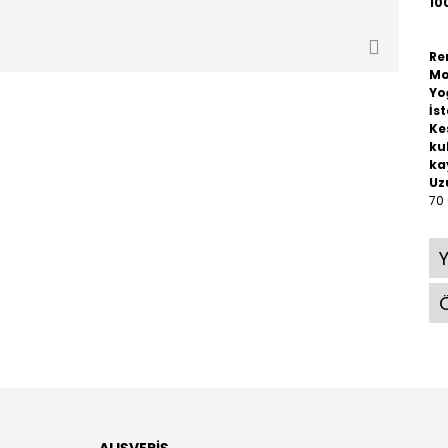
10
Re
Mo
Yo
İst
Ke
ku
ka
Uz
70
Ö