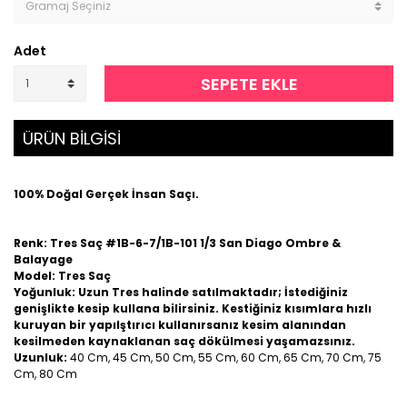
Adet
SEPETE EKLE
ÜRÜN BİLGİSİ
100% Doğal Gerçek İnsan Saçı.
Renk: Tres Saç #1B-6-7/1B-101 1/3 San Diago Ombre &
Balayage
Model: Tres Saç
Yoğunluk: Uzun Tres halinde satılmaktadır; İstediğiniz
genişlikte kesip kullana bilirsiniz. Kestiğiniz kısımlara hızlı
kuruyan bir yapılştırıcı kullanırsanız kesim alanından
kesilmeden kaynaklanan saç dökülmesi yaşamazsınız.
Uzunluk:
40 Cm, 45 Cm, 50 Cm, 55 Cm, 60 Cm, 65 Cm, 70 Cm, 75
Cm, 80 Cm