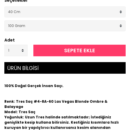
Seçenekler
Adet
SEPETE EKLE
ÜRÜN BİLGİSİ
100% Doğal Gerçek İnsan Saçı.
Renk: Tres Saç #4-8A-60 Las Vegas Blonde Ombre &
Balayage
Model: Tres Saç
Yoğunluk: Uzun Tres halinde satılmaktadır; İstediğiniz
genişlikte kesip kullana bilirsiniz. Kestiğiniz kısımlara hızlı
kuruyan bir yapılştırıcı kullanırsanız kesim alanından