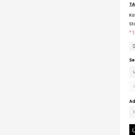
TA
Ka
St
* 
Se
Ad
Ü