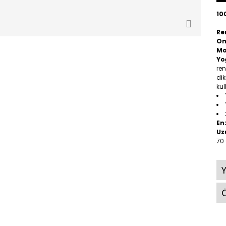
10
Re
O
Mo
Yo
ren
dik
kul
En
Uz
70
Ö