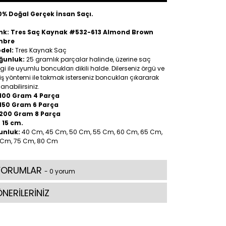
0% Doğal Gerçek İnsan Saçı.
nk: Tres Saç Kaynak #532-613 Almond Brown
mbre
del:
Tres Kaynak Saç
ğunluk:
25 gramlık parçalar halinde, üzerine saç
gi ile uyumlu boncukları dikili halde. Dilerseniz örgü ve
iş yöntemi ile takmak isterseniz boncukları çıkararak
lanabilirsiniz.
100 Gram 4 Parça
150 Gram 6 Parça
200 Gram 8 Parça
:
15 cm.
unluk:
40 Cm, 45 Cm, 50 Cm, 55 Cm, 60 Cm, 65 Cm,
 Cm, 75 Cm, 80 Cm
YORUMLAR
- 0 yorum
NERİLERİNİZ