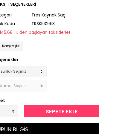
KSİT SEÇENEKLERİ
tegori
Tres Kaynak Saç
ok Kodu
TRSK532613
1.145,68 TL den başlayan taksitlerle!
Karşılaştır
çenekler
et
SEPETE EKLE
RÜN BİLGİSİ