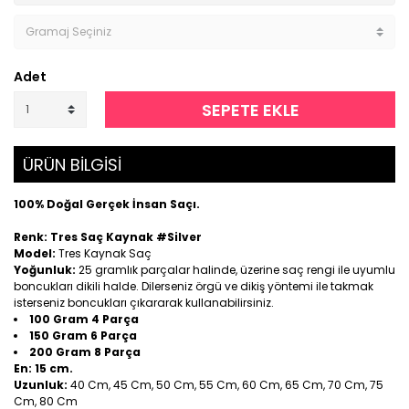
Adet
SEPETE EKLE
ÜRÜN BİLGİSİ
100% Doğal Gerçek İnsan Saçı.
Renk: Tres Saç Kaynak #Silver
Model:
Tres Kaynak Saç
Yoğunluk:
25 gramlık parçalar halinde, üzerine saç rengi ile uyumlu
boncukları dikili halde. Dilerseniz örgü ve dikiş yöntemi ile takmak
isterseniz boncukları çıkararak kullanabilirsiniz.
100 Gram 4 Parça
150 Gram 6 Parça
200 Gram 8 Parça
En:
15 cm.
Uzunluk:
40 Cm, 45 Cm, 50 Cm, 55 Cm, 60 Cm, 65 Cm, 70 Cm, 75
Cm, 80 Cm