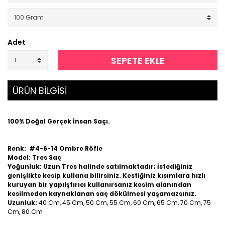
Adet
SEPETE EKLE
ÜRÜN BİLGİSİ
100% Doğal Gerçek İnsan Saçı.
Renk: #4-6-14 Ombre Röfle
Model: Tres Saç
Yoğunluk: Uzun Tres halinde satılmaktadır; İstediğiniz
genişlikte kesip kullana bilirsiniz. Kestiğiniz kısımlara hızlı
kuruyan bir yapılştırıcı kullanırsanız kesim alanından
kesilmeden kaynaklanan saç dökülmesi yaşamazsınız.
Uzunluk:
40 Cm, 45 Cm, 50 Cm, 55 Cm, 60 Cm, 65 Cm, 70 Cm, 75
Cm, 80 Cm