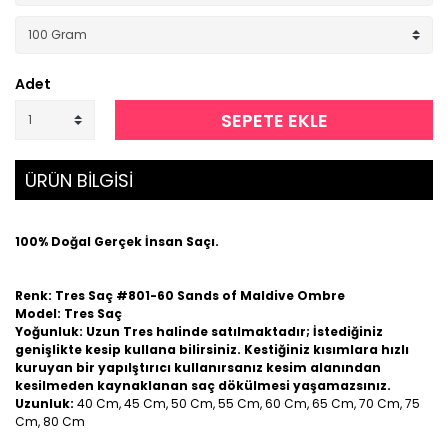
Adet
SEPETE EKLE
ÜRÜN BİLGİSİ
100% Doğal Gerçek İnsan Saçı.
Renk: Tres Saç #801-60 Sands of Maldive Ombre
Model: Tres Saç
Yoğunluk: Uzun Tres halinde satılmaktadır; İstediğiniz
genişlikte kesip kullana bilirsiniz. Kestiğiniz kısımlara hızlı
kuruyan bir yapılştırıcı kullanırsanız kesim alanından
kesilmeden kaynaklanan saç dökülmesi yaşamazsınız.
Uzunluk:
40 Cm, 45 Cm, 50 Cm, 55 Cm, 60 Cm, 65 Cm, 70 Cm, 75
Cm, 80 Cm